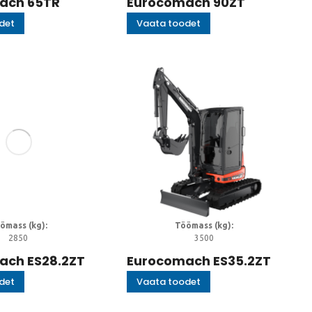
ach 65TR
Eurocomach 90ZT
det
Vaata toodet
ömass (kg):
Töömass (kg):
2850
3500
ach ES28.2ZT
Eurocomach ES35.2ZT
det
Vaata toodet