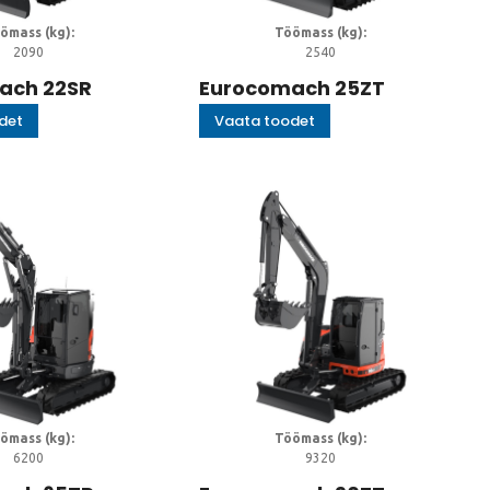
ömass (kg):
Töömass (kg):
2090
2540
ach 22SR
Eurocomach 25ZT
det
Vaata toodet
ömass (kg):
Töömass (kg):
6200
9320