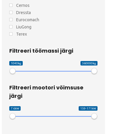
Cernos
Dressta
Eurocomach
LiuGong
Terex
Filtreeri töömassi järgi
1040kg
360000kg
Filtreeri mootori võimsuse
järgi
7.6kW
159-171kW