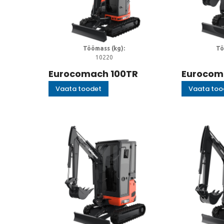
Töömass (kg):
Tö
10220
Eurocomach 100TR
Eurocom
Vaata toodet
Vaata too