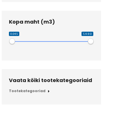
Kopa maht (m3)
0.045
5.4-9.0
Vaata kõiki tootekategooriaid
Tootekategooriad