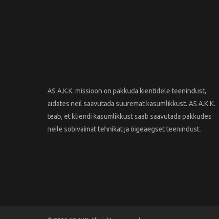
AS A.K.K. missioon on pakkuda kientidele teenindust,
aidates neil saavutada suuremat kasumlikkust. AS A.K.K.
teab, et kliendi kasumlikkust saab saavutada pakkudes
neile sobivaimat tehnikat ja õigeaegset teenindust.