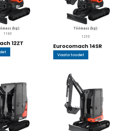
ömass (kg):
Töömass (kg):
1160
1230
ach 12ZT
Eurocomach 14SR
det
Vaata toodet