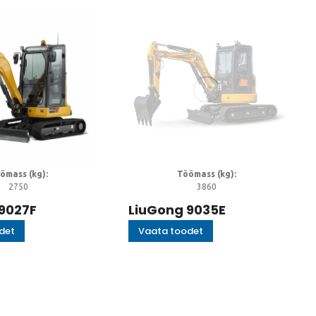
Töömass (kg):
ömass (kg):
3860
2750
LiuGong 9035E
9027F
Vaata toodet
det