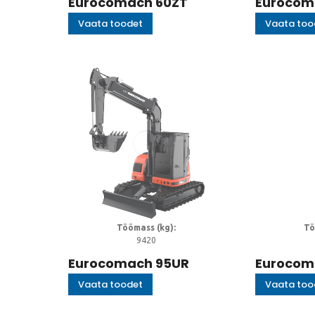
Eurocomach 60ZT
Eurocom
Vaata toodet
Vaata too
Töömass (kg):
Tö
9420
Eurocomach 95UR
Eurocom
Vaata toodet
Vaata too