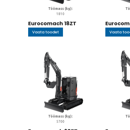
Töömass (kg):
Tö
1810
Eurocomach 18ZT
Eurocom
Vaata toodet
Vaata too
Töömass (kg):
Tö
5700