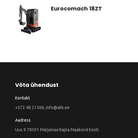
Eurocomach 18ZT
Võta ühendust
Kontakt
+372 48 21506, info@akk.ee
Aadress
Uus 9 78301 Märjamaa Rapla Maakond Eesti