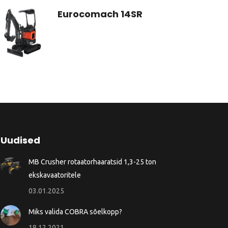
Eurocomach 14SR
Uudised
MB Crusher rotaatorhaaratsid 1,3-25 ton
ekskavaatoritele
03.01.2025
Miks valida COBRA sõelkopp?
18.12.2021