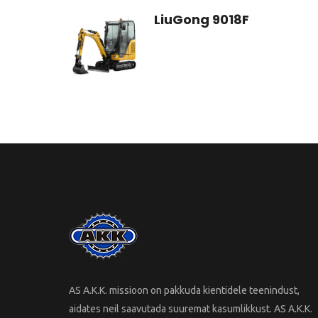
LiuGong 9018F
AS A.K.K. missioon on pakkuda kientidele teenindust,
aidates neil saavutada suuremat kasumlikkust. AS A.K.K.