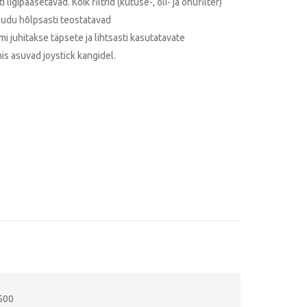
pääsetavad. Kõik filtrid (kütuse-, õli- ja õhufilter)
kaudu hõlpsasti teostatavad
juhitakse täpsete ja lihtsasti kasutatavate
is asuvad joystick kangidel.
500