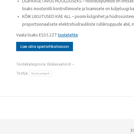
LIGIPÄÄSETAVUS HOOLDUSEKS – hoolduspunktid on lihtsasti ligi
lisaks mootoriõli kontrollimisele ja lisamisele on küljeluugi 
KÕIK LIIGUTUSED KÄE ALL – poomi külgnihet ja hüdrosüsteemi 
proportsionaalsete elektrohüdrauliliste rulliknuppude abil, m
Vaata lisaks ES35.2ZT
tootelehte
Lae alla spetsifikatsioon
Tootekategooria:
Ekskavaatorid
Tootja:
Eurocomach
3