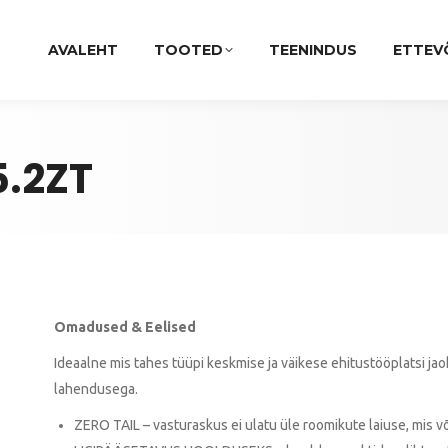
AVALEHT
TOOTED
TEENINDUS
ETTEV
.2ZT
Omadused & Eelised
Ideaalne mis tahes tüüpi keskmise ja väikese ehitustööplatsi jaok
lahendusega.
ZERO TAIL – vasturaskus ei ulatu üle roomikute laiuse, mis 