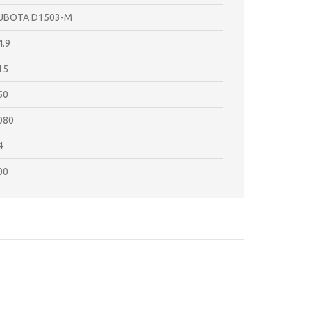
UBOTA D1503-M
4.9
15
50
080
4
00