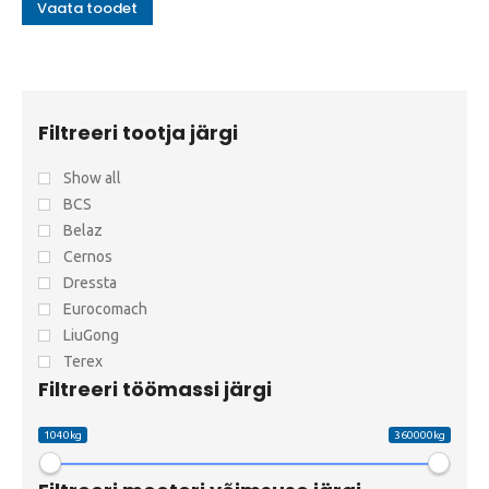
Vaata toodet
Filtreeri tootja järgi
Show all
BCS
Belaz
Cernos
Dressta
Eurocomach
LiuGong
Terex
Filtreeri töömassi järgi
1040kg
360000kg