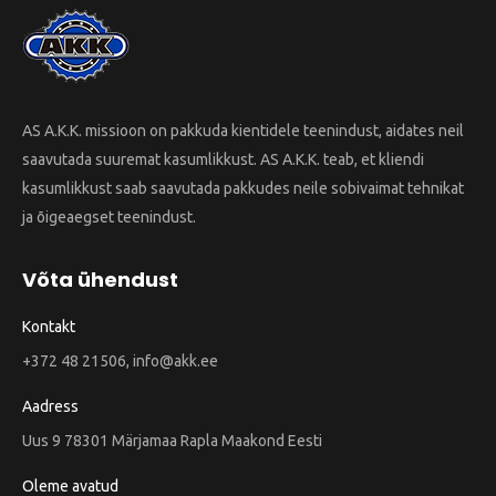
AS A.K.K. missioon on pakkuda kientidele teenindust, aidates neil
saavutada suuremat kasumlikkust. AS A.K.K. teab, et kliendi
kasumlikkust saab saavutada pakkudes neile sobivaimat tehnikat
ja õigeaegset teenindust.
Võta ühendust
Kontakt
+372 48 21506, info@akk.ee
Aadress
Uus 9 78301 Märjamaa Rapla Maakond Eesti
Oleme avatud