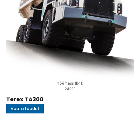
Töömass (kg):
24550
Terex TA300
Vaata toodet