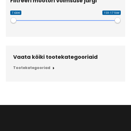
Filtreeri mootori võimsuse järgi
7.6kW
159-171kW
Vaata kõiki tootekategooriaid
Tootekategooriad