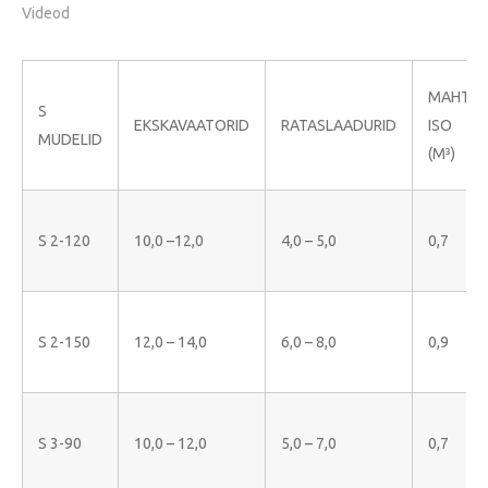
Videod
MAHT
S
EKSKAVAATORID
RATASLAADURID
ISO
MUDELID
(M³)
S 2-120
10,0 –12,0
4,0 – 5,0
0,7
S 2-150
12,0 – 14,0
6,0 – 8,0
0,9
S 3-90
10,0 – 12,0
5,0 – 7,0
0,7