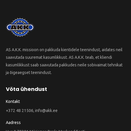
AS A.K.K. missioon on pakkuda kientidele teenindust, aidates neil
saavutada suuremat kasumlikkust. AS A.K.K. teab, et kliendi
kasumlikkust saab saavutada pakkudes neile sobivaimat tehnikat
ja õigeaegset teenindust.
Võta ühendust
Kontakt
+372 48 21506, info@akk.ee
Aadress