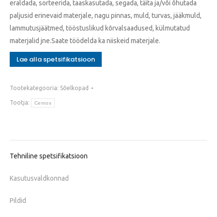
eraldada, sorteerida, taaskasutada, segada, täita ja/või õhutada
paljusid erinevaid materjale, nagu pinnas, muld, turvas, jääkmuld,
lammutusjäätmed, tööstuslikud kõrvalsaadused, külmutatud
materjalid jne.Saate töödelda ka niiskeid materjale.
Lae alla spetsifikatsioon
Tootekategooria:
Sõelkopad
Tootja:
Cernos
Tehniline spetsifikatsioon
Kasutusvaldkonnad
Pildid