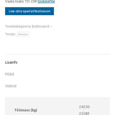
Vaata lisaks TD-20R
tootelehte
Lae alla spetsifikatsioon
Tootekategooria:
Buldooserid
Tootja:
Dressta
Lisainfo
Pildid
Videod
24250-
Töömass (kg)
25280