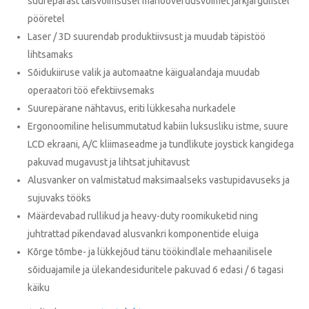
suurepärast täisvõimsusel manööverdusvõimet järkjärgulistel
pööretel
Laser / 3D suurendab produktiivsust ja muudab täpistöö
lihtsamaks
Sõidukiiruse valik ja automaatne käigualandaja muudab
operaatori töö efektiivsemaks
Suurepärane nähtavus, eriti lükkesaha nurkadele
Ergonoomiline helisummutatud kabiin luksusliku istme, suure
LCD ekraani, A/C kliimaseadme ja tundlikute joystick kangidega
pakuvad mugavust ja lihtsat juhitavust
Alusvanker on valmistatud maksimaalseks vastupidavuseks ja
sujuvaks tööks
Määrdevabad rullikud ja heavy-duty roomikuketid ning
juhtrattad pikendavad alusvankri komponentide eluiga
Kõrge tõmbe- ja lükkejõud tänu töökindlale mehaanilisele
sõiduajamile ja ülekandesiduritele pakuvad 6 edasi / 6 tagasi
käiku