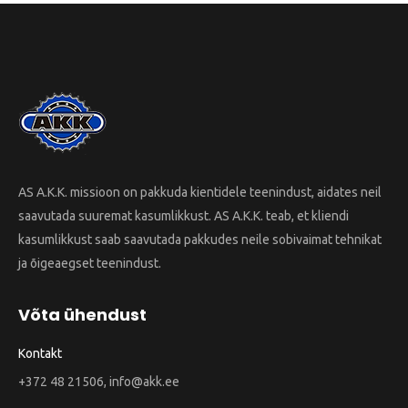
AS A.K.K. missioon on pakkuda kientidele teenindust, aidates neil
saavutada suuremat kasumlikkust. AS A.K.K. teab, et kliendi
kasumlikkust saab saavutada pakkudes neile sobivaimat tehnikat
ja õigeaegset teenindust.
Võta ühendust
Kontakt
+372 48 21506, info@akk.ee