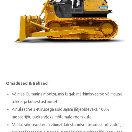
Omadused & Eelised
Võimas Cummins mootor, mis tagab märkimisväärse võimsuse
lükke- ja kobestustöödel
Ainulaadne 2-Kiirusega sõiduajam järjepidevaks 100%
mootorijõu ülekandeks mõlemale roomikule
Madal sõidusüsteem võimaldab stabiilset liikumist nõlvadel ja