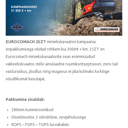
EUROCOMACH 25ZT
miniekskavaatori kampaania
eripakkumisega võidad rohkem kui 3000€ + km. 25ZT on
Eurocomach miniekskavaatorite seas enimmüüdud
väikeekskvaator, mille ainulaadne ruumikontseptsioon, zero-tail
vasturaskus, jõudlus ning mugavus ei jäta külmaks ka kõige
nõudlikumat kasutajat.
Pakkumine sisaldab:
280mm kummiroomikud
Diiselmootor, 3 silindriline, vesijahutusega
ROPS – FOPS – TOPS turvakabiin