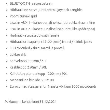
BLUETOOTH raadiosüsteem
Hüdrauliline servo-juhtkontroll joystick kangidel
Poomi turvaklapid
Lisaliin AUX 1 – kahesuunaline lisahüdraulika (haamriliin)
Lisaliin AUX 2 – kahesuunaline lisahüdraulika (pöördpea)
Hüdraulika tagasijooksuliin paaki
Hüdraulika lisapump (45+22 l/min) freesi / niiduki jaoks
LED töötuled kabiini raamil ja poomil
Lükkesahk
Kaevekopp 500mm / 60L
Kaablikopp 250mm / 50L
Kallutatav planeerkopp 1200mm / 90L
Mehaaniline kiirliide S30/180
Eurocomach täisgarantii 1 aasta või kuni 2000 mototundi
Pakkumine kehtib kuni 31.12.2021